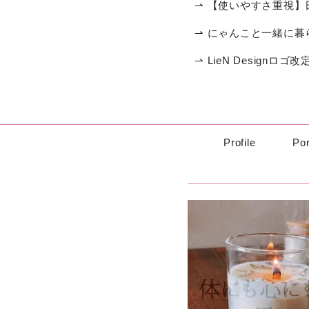
⇀ 【使いやすさ重視】
⇀ にゃんこと一緒に
⇀ LieN Designロゴ改
Profile
Por