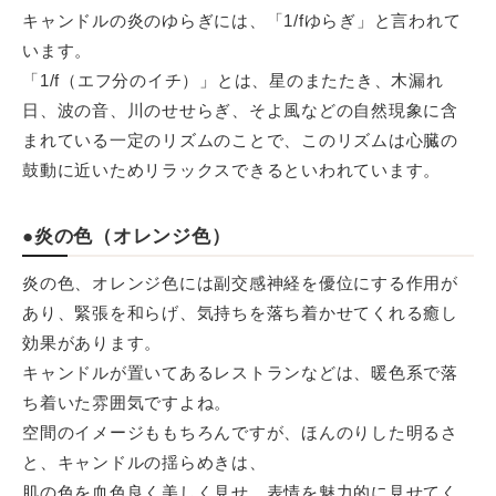
キャンドルの炎のゆらぎには、「1/fゆらぎ」と言われて
います。
「1/f（エフ分のイチ）」とは、星のまたたき、木漏れ
日、波の音、川のせせらぎ、そよ風などの自然現象に含
まれている一定のリズムのことで、このリズムは心臓の
鼓動に近いためリラックスできるといわれています。
●炎の色（オレンジ色）
炎の色、オレンジ色には副交感神経を優位にする作用が
あり、緊張を和らげ、気持ちを落ち着かせてくれる癒し
効果があります。
キャンドルが置いてあるレストランなどは、暖色系で落
ち着いた雰囲気ですよね。
空間のイメージももちろんですが、ほんのりした明るさ
と、キャンドルの揺らめきは、
肌の色を血色良く美しく見せ、表情を魅力的に見せてく