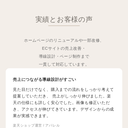
2026.04
自社サイト運営会社様より、定期ブログ更新のご相
談をいただきました
実績とお客様の声
2026.04
ECサイト製作会社様より、EC運営のご相談をいた
だきました
2026.04
ECサイト運営会社（美容）様より、商品ページ制作
ホームページのリニューアルや一部改修、
のご依頼をいただきました
ECサイトの売上改善・
2026.03
ECサイト運営会社様（日用品）より、商品ページ制
導線設計・ページ制作まで
作のご依頼をいただきました
一貫して対応しています。
2026.03
ECサイト運営会社（美容）様より、商品ページ制作
のご依頼をいただきました
売上につながる導線設計がすごい
2026.03
ECサイト運営会社（美容）様より、コンテンツペー
見た目だけでなく、購入までの流れをしっかり考えて
ジ制作のご依頼をいただきました
提案していただき、 売上がしっかり伸びました。楽
2026.03
ECサイト運営会社様（美容）より、バナー制作のご
天の仕様にも詳しく安心でした。画像も修正いただ
依頼をいただきました
き、アクセスが伸びてきています。デザインからの成
果が実感できます。
2026.03
ECサイト運営会社様（日用品）より、商品ページ制
楽天ショップ運営 / アパレル
作のご依頼をいただきました