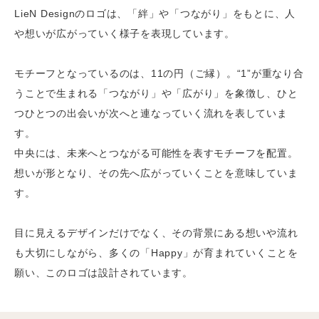
依頼をいただきました
LieN Designのロゴは、「絆」や「つながり」をもとに、人
2026.05
ECサイト運営会社様（健康グッズ）より、バナー制
や想いが広がっていく様子を表現しています。
作のご依頼をいただきました
2026.05
ECサイト運営会社様（日用品）より、商品ページ制
モチーフとなっているのは、11の円（ご縁）。“1”が重なり合
作のご依頼をいただきました
うことで生まれる「つながり」や「広がり」を象徴し、ひと
2026.05
ECサイト運営会社様（日用品）より、LP制作のご
つひとつの出会いが次へと連なっていく流れを表していま
依頼をいただきました
す。
2026.05
ECサイト運営会社（美容）様より、商品ページ制作
中央には、未来へとつながる可能性を表すモチーフを配置。
のご依頼をいただきました
想いが形となり、その先へ広がっていくことを意味していま
す。
2026.05
東京都 企業様より、サイトフルリニューアル制作の
ご相談をいただきました
目に見えるデザインだけでなく、その背景にある想いや流れ
2026.04
ECサイト運営会社様（日用品）より、商品ページ制
も大切にしながら、多くの「Happy」が育まれていくことを
作のご依頼をいただきました
願い、このロゴは設計されています。
2026.04
ECサイト運営会社様（健康グッズ）より、バナー制
作のご相談をいただきました