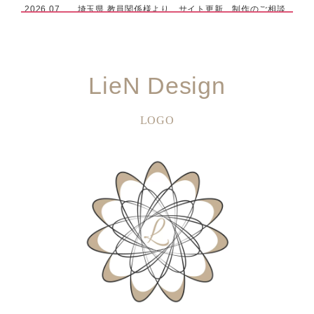
2026.07
埼玉県 教員関係様より、サイト更新、制作のご相談
をいただきました
2026.07
ECサイト運営会社様より、運用サポートのご相談を
いただきました
LieN Design
2026.06
東京都 社団法人様より、新規サイト構築・制作のご
依頼いただきました
LOGO
2026.06
福岡県 制作会社様より、EC運営のご依頼をいただ
きました
2026.06
東京都 企業様より、チラシ制作のご依頼をいただき
ました
2026.06
東京都 企業様より、サイト更新のご依頼をいただき
ました
2026.06
東京都 企業様より、新規サイト構築・制作のご依頼
いただきました
2026.06
ECサイト運営会社様（日用品）より、LP制作のご