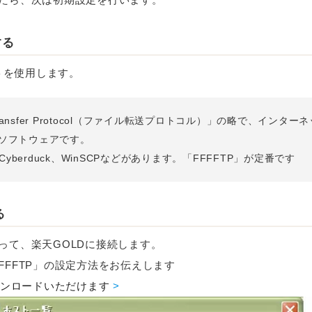
する
ソフトを使用します。
 Transfer Protocol（ファイル転送プロトコル）」の略で、イン
ソフトウェアです。
FTP、Cyberduck、WinSCPなどがあります。「FFFFTP」が定番です
る
って、楽天GOLDに接続します。
FFFTP」の設定方法をお伝えします
ウンロードいただけます
>