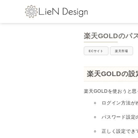
楽天GOLDの
ECサイト
楽天市場
楽天GOLDの
楽天GOLDを使おうと
ログイン方法が
パスワード設定
正しく設定でき